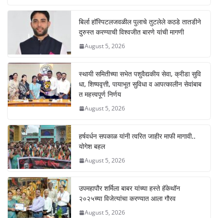
at
c
ss
p
s
e
e
y
बिर्ला हॉस्पिटलजवळील पुलाचे तुटलेले कठडे तातडीने
दुरुस्त करण्याची विश्वजीत बारणे यांची मागणी
A
b
n
Li
August 5, 2026
p
o
g
n
p
o
er
k
स्थायी समितीच्या सभेत पशुवैद्यकीय सेवा, क्रीडा सुवि
k
धा, शिष्यवृत्ती, पायाभूत सुविधा व आपत्कालीन सेवांबाब
त महत्त्वपूर्ण निर्णय
August 5, 2026
हर्षवर्धन सपकाळ यांनी त्वरित जाहीर माफी मागावी..
योगेश बहल
August 5, 2026
उपमहापौर शर्मिला बाबर यांच्या हस्ते हॅकेथॉन
२०२५च्या विजेत्यांचा करण्यात आला गौरव
August 5, 2026