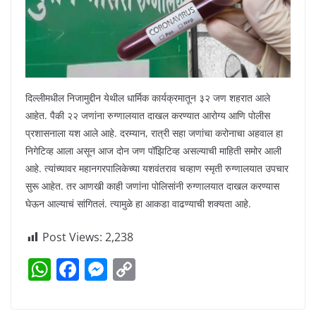
दिल्लीमधील निजामुद्दीन येथील धार्मिक कार्यक्रमातून ३२ जण शहरात आले
आहेत. पैकी २२ जणांना रुग्णालयात दाखल करण्यात आरोग्य आणि पोलीस
प्रशासनाला यश आले आहे. दरम्यान, रात्री सहा जणांचा करोनाचा अहवाल हा
निगेटिव्ह आला असून आज दोन जण पॉझिटिव्ह असल्याची माहिती समोर आली
आहे. त्यांच्यावर महानगरपालिकेच्या यशवंतराव चव्हाण स्मृती रुग्णालयात उपचार
सुरू आहेत. तर आणखी काही जणांना पोलिसांनी रुग्णालयात दाखल करण्यास
घेऊन आल्याचं सांगितलं. त्यामुळे हा आकडा वाढण्याची शक्यता आहे.
Post Views:
2,238
W
F
M
C
h
a
e
o
at
c
ss
p