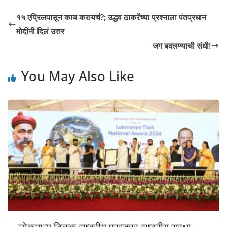
s
e
e
y
१५ एप्रिलपासून काय करायचं?; उद्धव ठाकरेंच्या प्रश्नाला पंतप्रधान
A
b
n
Li
मोदींनी दिलं उत्तर
p
o
g
n
जग बदलण्याची संधी!
p
o
er
k
You May Also Like
k