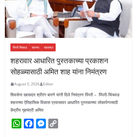
पिंपरी चिंचवड
बातम्या
महाराष्ट्र
शहरावार आधारित पुस्तकाच्या प्रकाशन
सोहळ्यासाठी अमित शाह यांना निमंत्रण
August 5, 2026
Editor
शिवसेना खासदार श्रीरंग बारणे यांनी दिले निमंत्रण पिंपरी – पिंपरी-चिंचवड
शहराच्या ऐतिहासिक विकास प्रवासावर आधारित पुस्तकाच्या लोकार्पणासाठी
केंद्रीय गृहमंत्री अमित
W
F
M
C
h
a
e
o