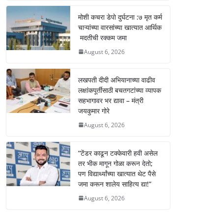
p
o
er
k
k
मोशी कचरा डेपो दुर्घटना :७ मृत कर्म
चाऱ्यांच्या वारसांच्या खात्यात आर्थिक
मदतीची रक्कम जमा
August 6, 2026
लखपती दीदी अभियानाच्या वाढीव
लक्षांकपूर्तीसाठी बचतगटांच्या व्यापक
सहभागावर भर द्यावा – मंत्री
जयकुमार गोरे
August 6, 2026
“टेंडर काढून टक्केवारी हवी असेल
तर भीक मागून गोळा करून देतो;
पण विद्यार्थ्यांच्या खात्यात थेट पैसे
जमा करून शालेय साहित्य द्या!”
August 6, 2026