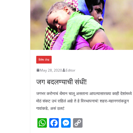
k
विशेष लेख
May 28, 2020
Editor
जग बदलण्याची संधी!
जगभर करोनाचं थैमान चालू असताना आपल्यासारख्या काही देशांमध्ये
मोठं संकट उभं राहिलं आहे ते हे विस्थापनाचं! शहरा-महानगरांकडून
गावांकडे, असं उलटं
W
F
M
C
h
a
e
o