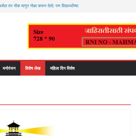
सेल तर भीक मागून गोळा करून देतो; पण विद्यार्थ्यांच्या
ालेय साहित्य द्या!”
नागरिकांनी बीएलओंना सहकार्य करावे : उप महापौर
मस्थांच्या प्रश्नांवर महापौर रवि लांडगे यांच्यासोबत स
ृत कर्मचाऱ्यांच्या वारसांच्या खात्यात आर्थिक मदतीची र
ीव लक्षांकपूर्तीसाठी बचतगटांच्या व्यापक सहभागावर
रे
मनोरंजन
विशेष लेख
महिला दिन विशेष