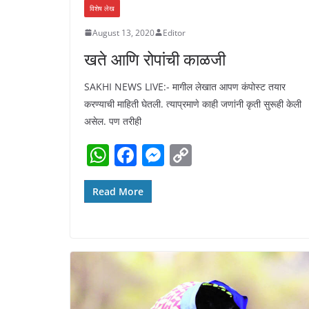
विशेष लेख
August 13, 2020
Editor
खते आणि रोपांची काळजी
SAKHI NEWS LIVE:- मागील लेखात आपण कंपोस्ट तयार
करण्याची माहिती घेतली. त्याप्रमाणे काही जणांनी कृती सुरूही केली
असेल. पण तरीही
W
F
M
C
h
a
e
o
at
c
ss
p
Read More
s
e
e
y
A
b
n
Li
p
o
g
n
p
o
er
k