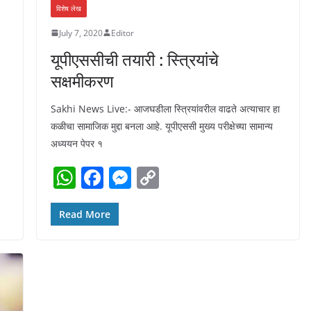
विशेष लेख
July 7, 2020
Editor
यूपीएससीची तयारी : स्त्रियांचे
सक्षमीकरण
Sakhi News Live:- आजघडीला स्त्रियांवरील वाढते अत्याचार हा
कळीचा सामाजिक मुद्दा बनला आहे. यूपीएससी मुख्य परीक्षेच्या सामान्य
अध्ययन पेपर १
W
F
M
C
h
a
e
o
at
c
ss
p
Read More
s
e
e
y
A
b
n
Li
p
o
g
n
p
o
er
k