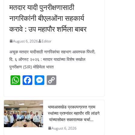
मतदार यादी पुनरीक्षणासाठी
नागरिकांनी बीएलओंना सहकार्य
करावे : उप महापौर शर्मिला बाबर
August 6, 2026
Editor
अचूक मतदार यादीसाठी नागरिकांचा सहभाग आवश्यक पिंपरी,
दि. ६ ऑगस्ट २०२६ : मतदार याद्यांच्या विशेष सखोल
पुनरीक्षण (SIR) मोहिमेला भारत
W
F
M
C
h
a
e
o
at
c
ss
p
s
e
e
y
भामाआसखेड प्रकल्पग्रस्त ग्राम
स्थांच्या प्रश्नांवर महापौर रवि लांडगे
A
b
n
Li
यांच्यासोबत सकारात्मक चर्चा…
p
o
g
n
August 6, 2026