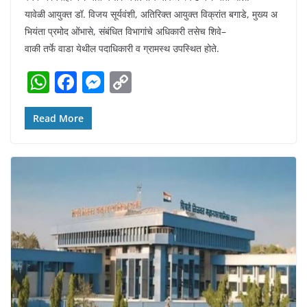
यावेळी आयुक्त डॉ. विजय सूर्यवंशी, अतिरिक्त आयुक्त विक्रांत बगाडे, मुख्य अ
भियंता प्रमोद ओंभासे, संबंधित विभागांचे अधिकारी तसेच शिवे–
वाकी तर्फे वाडा येथील पदाधिकारी व ग्रामस्थ उपस्थित होते.
W
F
M
C
h
a
e
o
at
c
ss
p
Read More
s
e
e
y
A
b
n
Li
p
o
g
n
p
o
er
k
k