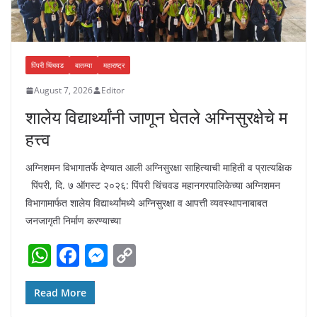
पिंपरी चिंचवड
बातम्या
महाराष्ट्र
August 7, 2026
Editor
शालेय विद्यार्थ्यांनी जाणून घेतले अग्निसुरक्षेचे म
हत्त्व
अग्निशमन विभागातर्फे देण्यात आली अग्निसुरक्षा साहित्याची माहिती व प्रात्यक्षिक
पिंपरी, दि. ७ ऑगस्ट २०२६: पिंपरी चिंचवड महानगरपालिकेच्या अग्निशमन
विभागामार्फत शालेय विद्यार्थ्यांमध्ये अग्निसुरक्षा व आपत्ती व्यवस्थापनाबाबत
जनजागृती निर्माण करण्याच्या
W
F
M
C
h
a
e
o
at
c
ss
p
Read More