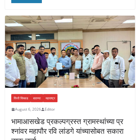
at
c
ss
p
s
e
e
y
A
b
n
Li
p
o
g
n
p
o
er
k
k
पिंपरी चिंचवड
बातम्या
महाराष्ट्र
August 6, 2026
Editor
भामाआसखेड प्रकल्पग्रस्त ग्रामस्थांच्या प्र
श्नांवर महापौर रवि लांडगे यांच्यासोबत सकारा