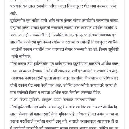
प्रत्येकी १० लाख रुपयांची आर्थिक मदत नियमानुसार थेट जमा करण्यात आली
आहे.
दुर्घटनेतील मृत भावेश वाणी आणि महेश कुंभार यांच्या कायदेशीर वारसांच्या कागद
पत्रांची पूर्तता अद्याप झालेली नसल्याने त्यांच्या बँक खात्यात आर्थिक मदतीची र
क्कम जमा होऊ शकलेली नाही. संबंधित कागदपत्रे प्राप्त होताच आवश्यक प्र
शासकीय प्रक्रिया पूर्ण करून त्यांच्या वारसांच्या खात्यातही नियमानुसार आर्थिक
मदतीची रक्कम तातडीने जमा करण्यात येणार असल्याचे क्त डॉ. विजय सूर्यवंशी
यांनी सांगितले.
मोशी कचरा डेपो दुर्घटनेतील मृत कर्मचाऱ्यांच्या कुटुंबीयांना तातडीने आर्थिक मदत
उपलब्ध करून देण्याच्या निर्णयाची अंमलबजावणी प्राधान्याने करण्यात येत आहे.
आवश्यक कागदपत्रांची पूर्तता होताच पात्र वारसांच्या बँक खात्यात आर्थिक मद
तीची रक्कम थेट जमा केली जात आहे. उर्वरित लाभार्थ्यांची कागदपत्रे प्राप्त हो
ताच त्यांनाही विलंब न लावता आर्थिक मदत वितरित करण्यात येईल.
* डॉ. विजय सूर्यवंशी, आयुक्त, पिंपरी-चिंचवड महानगरपालिका
मोशी दुर्घटनेतील मृत कर्मचाऱ्यांच्या कुटुंबीयांना शक्य तितक्या लवकर आर्थिक दि
लासा मिळावा, ही महानगरपालिकेची भूमिका आहे. कोणत्याही मृत कर्मचाऱ्याच्या वा
रसांना मदतीसाठी प्रतीक्षा करावी लागू नये, यासाठी प्रशासनाला आवश्यक ती स
र्व कार्यवाही तातडीने पूर्ण करण्याच्या सूचना देण्यात आल्या आहेत. उर्वरित मृत क