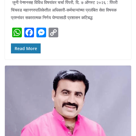
जुनी पेन्शनसह विविध विषयांवर चर्चा पिंपरी, दि. ७ ऑगस्ट २०२६ : पिंपरी
चिंचवड महानगरपालिकेतील अधिकारी-कर्मचाऱ्यांच्या प्रलंबित सेवा विषयक
प्रश्नांवर सकारात्मक निर्णय घेण्यासाठी प्रशासन कटिबद्ध
W
F
M
C
h
a
e
o
at
c
ss
p
Read More
s
e
e
y
A
b
n
Li
p
o
g
n
p
o
er
k
k