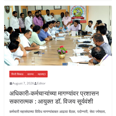
s
e
e
y
A
b
n
Li
p
o
g
n
p
o
er
k
k
पिंपरी चिंचवड
बातम्या
महाराष्ट्र
August 7, 2026
Editor
अधिकारी-कर्मचाऱ्यांच्या मागण्यांवर प्रशासन
सकारात्मक : आयुक्त डॉ. विजय सूर्यवंशी
कर्मचारी महासंघाच्या विविध मागण्यांबाबत आढावा बैठक, पदोन्नती, सेवा ज्येष्ठता,