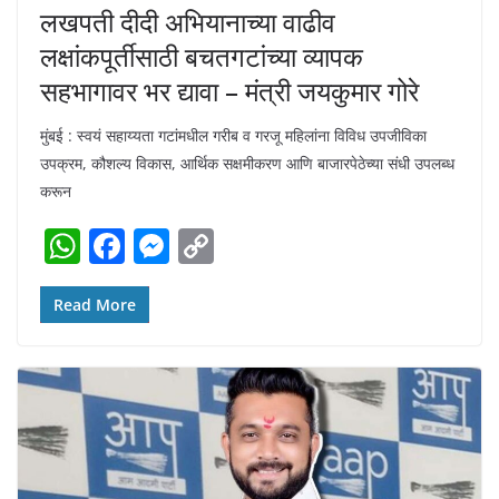
लखपती दीदी अभियानाच्या वाढीव
लक्षांकपूर्तीसाठी बचतगटांच्या व्यापक
सहभागावर भर द्यावा – मंत्री जयकुमार गोरे
मुंबई : स्वयं सहाय्यता गटांमधील गरीब व गरजू महिलांना विविध उपजीविका
उपक्रम, कौशल्य विकास, आर्थिक सक्षमीकरण आणि बाजारपेठेच्या संधी उपलब्ध
करून
W
F
M
C
h
a
e
o
at
c
ss
p
Read More
s
e
e
y
A
b
n
Li
p
o
g
n
p
o
er
k
k