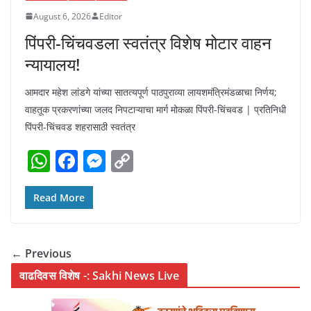
August 6, 2026
Editor
पिंपरी-चिंचवडला स्वतंत्र विशेष मोटार वाहन
न्यायालय!
आमदार महेश लांडगे यांच्या सातत्यपूर्ण पाठपुराव्या लायशमंत्रिमंडळाचा निर्णय;
वाहतूक प्रकरणांच्या जलद निपटाऱ्याचा मार्ग मोकळा पिंपरी-चिंचवड | प्रतिनिधी
पिंपरी-चिंचवड शहरासाठी स्वतंत्र
W
F
M
C
h
a
e
o
at
c
ss
p
Read More
s
e
e
y
A
b
n
Li
← Previous
p
o
g
n
वाढदिवस विशेष -: Sakhi News Live
p
o
er
k