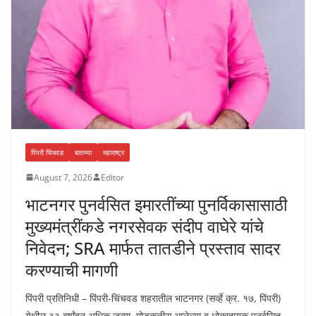
पिंपरी चिंचवड
बातम्या
महाराष्ट्र
August 7, 2026
Editor
भाटनगर पुनर्वसित इमारतींच्या पुनर्विकासासाठी
मुख्यमंत्रींकडे नगरसेवक संदीप वाघेरे यांचे
निवेदन; SRA मार्फत तातडीने प्रस्ताव सादर
करण्याची मागणी
पिंपरी प्रतिनिधी – पिंपरी-चिंचवड शहरातील भाटनगर (सर्व्हे क्र. १७, पिंपरी)
येथील ३३ वर्षांहून अधिक जुन्या, मोडकळीस आलेल्या व धोकादायक पुनर्वसित