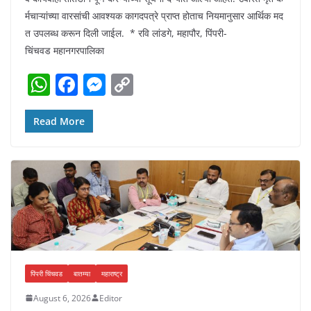
र्मचाऱ्यांच्या वारसांची आवश्यक कागदपत्रे प्राप्त होताच नियमानुसार आर्थिक मद
त उपलब्ध करून दिली जाईल. * रवि लांडगे, महापौर, पिंपरी-
चिंचवड महानगरपालिका
W
F
M
C
h
a
e
o
at
c
ss
p
Read More
s
e
e
y
A
b
n
Li
p
o
g
n
p
o
er
k
k
पिंपरी चिंचवड
बातम्या
महाराष्ट्र
August 6, 2026
Editor