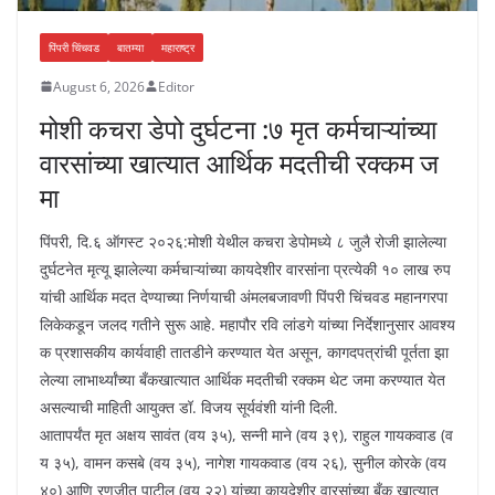
पिंपरी चिंचवड
बातम्या
महाराष्ट्र
August 6, 2026
Editor
मोशी कचरा डेपो दुर्घटना :७ मृत कर्मचाऱ्यांच्या
वारसांच्या खात्यात आर्थिक मदतीची रक्कम ज
मा
पिंपरी, दि.६ ऑगस्ट २०२६:मोशी येथील कचरा डेपोमध्ये ८ जुलै रोजी झालेल्या
दुर्घटनेत मृत्यू झालेल्या कर्मचाऱ्यांच्या कायदेशीर वारसांना प्रत्येकी १० लाख रुप
यांची आर्थिक मदत देण्याच्या निर्णयाची अंमलबजावणी पिंपरी चिंचवड महानगरपा
लिकेकडून जलद गतीने सुरू आहे. महापौर रवि लांडगे यांच्या निर्देशानुसार आवश्य
क प्रशासकीय कार्यवाही तातडीने करण्यात येत असून, कागदपत्रांची पूर्तता झा
लेल्या लाभार्थ्यांच्या बँकखात्यात आर्थिक मदतीची रक्कम थेट जमा करण्यात येत
असल्याची माहिती आयुक्त डॉ. विजय सूर्यवंशी यांनी दिली.
आतापर्यंत मृत अक्षय सावंत (वय ३५), सन्नी माने (वय ३९), राहुल गायकवाड (व
य ३५), वामन कसबे (वय ३५), नागेश गायकवाड (वय २६), सुनील कोरके (वय
४०) आणि रणजीत पाटील (वय २२) यांच्या कायदेशीर वारसांच्या बँक खात्यात