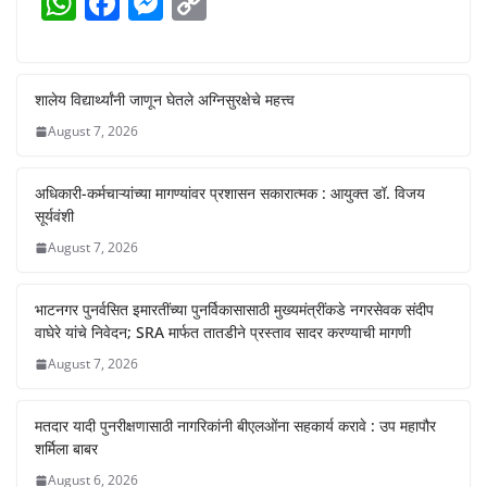
W
F
M
C
h
a
e
o
at
c
ss
p
s
e
e
y
शालेय विद्यार्थ्यांनी जाणून घेतले अग्निसुरक्षेचे महत्त्व
A
b
n
Li
August 7, 2026
p
o
g
n
अधिकारी-कर्मचाऱ्यांच्या मागण्यांवर प्रशासन सकारात्मक : आयुक्त डॉ. विजय
p
o
er
k
सूर्यवंशी
k
August 7, 2026
भाटनगर पुनर्वसित इमारतींच्या पुनर्विकासासाठी मुख्यमंत्रींकडे नगरसेवक संदीप
वाघेरे यांचे निवेदन; SRA मार्फत तातडीने प्रस्ताव सादर करण्याची मागणी
August 7, 2026
मतदार यादी पुनरीक्षणासाठी नागरिकांनी बीएलओंना सहकार्य करावे : उप महापौर
शर्मिला बाबर
August 6, 2026