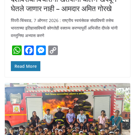
घेतले जाणार नाही – आमदार अमित गोरखे
पिंपरी-चिंचवड, 7 ऑगस्ट 2026 : राष्ट्रीय स्वयंसेवक संघाविषयी तसेच
भारताच्या इतिहासाविषयी कोणतेही वक्तव्य करण्यापूर्वी अभिजीत दीपके यांनी
वस्तुनिष्ठ अभ्यास करणे
W
F
M
C
h
a
e
o
at
c
ss
p
Read More
s
e
e
y
A
b
n
Li
p
o
g
n
p
o
er
k
k