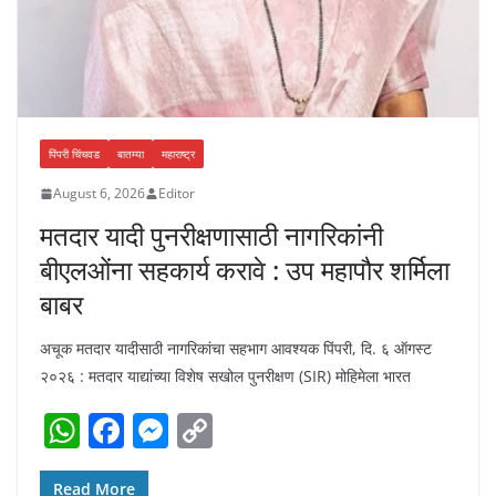
पिंपरी चिंचवड
बातम्या
महाराष्ट्र
August 6, 2026
Editor
मतदार यादी पुनरीक्षणासाठी नागरिकांनी
बीएलओंना सहकार्य करावे : उप महापौर शर्मिला
बाबर
अचूक मतदार यादीसाठी नागरिकांचा सहभाग आवश्यक पिंपरी, दि. ६ ऑगस्ट
२०२६ : मतदार याद्यांच्या विशेष सखोल पुनरीक्षण (SIR) मोहिमेला भारत
W
F
M
C
h
a
e
o
Read More