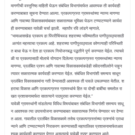
मागणीची वस्तुनिष्ठ माहिती घेऊन संबंधित विभागांमार्फत आवश्यक ती कार्यवाही
करण्याबाबत सूचना देण्यात आल्या. प्रकल्पग्रस्त ग्रामस्थांच्या न्याय्य मागण्या
आणि गावाच्या विकासकामांबाबत सकारात्मक भूमिका घेऊन टप्प्याटप्प्याने कार्यवा
ही करण्याबाबत यावेळी चर्चा झाली. महापौर रवि लांडगे म्हणाले,
“भामाआसखेड प्रकल्प हा पिंपरीचिंचवड शहराच्या भविष्यातील पाणीपुरवठ्यासाठी
अत्यंत महत्त्वाचा प्रकल्प आहे. शहराच्या पाणीपुरवठ्याला कोणत्याही परिस्थिती
त बाधा येऊ न देता हा प्रकल्प नियोजनबद्ध पद्धतीने पूर्ण करण्यात येईल. त्याचवे
ळी या प्रकल्पासाठी मोलाचे योगदान दिलेल्या प्रकल्पग्रस्त ग्रामस्थांच्या न्याय्य
मागण्या, प्रलंबित प्रश्न आणि गावाच्या विकासकामांकडेही संवेदनशीलतेने पाहून
त्यावर सकारात्मक कार्यवाही करण्यात येईल. संबंधित विभागांशी समन्वय साधून
प्रलंबित विकासकामांना गती देण्यासाठी आवश्यक ती पावले उचलण्यात येतील. श
हराचा विकास आणि प्रकल्पग्रस्त ग्रामस्थांचे हित या दोन्ही बाबींचा समतोल रा
खत प्रशासनामार्फत सातत्याने पाठपुरावा करण्यात येईल.”
यावेळी ग्रामस्थांनी मांडलेल्या विविध विषयांबाबत संबंधित विभागांशी समन्वय साधू
न आवश्यक त्या उपाययोजना करण्याबाबत सकारात्मक निर्णय घेण्यावर भर देण्या
त आला. गावातील प्रलंबित विकासकामे तसेच प्रकल्पग्रस्तांच्या प्रश्नांचे प्राधा
न्याने आणि टप्प्याटप्प्याने निराकरण करण्यासाठी महापालिका प्रशासनामार्फतआव
श्यक कार्यवाही करण्यात येणार असल्याचे यावेळी स्पष्ट करण्यात आले.