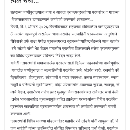
त्मक चर्चा…
शहराच्या पाणीपुरवठ्याला बाधा न आणता प्रकल्पग्रस्तांच्या प्रश्नांवर व गावाच्या
विकासकामांवर टप्प्याटप्प्याने कार्यवाही करण्याचे आश्वासन…
पिंपरी, दि.६ ऑगस्ट २०२६:पिंपरीचिंचवड शहराच्या भविष्यातील पाणीपुरवठ्यासा
ठी अत्यंत महत्त्वपूर्ण असलेल्या भामाआसखेड जलवाहिनी प्रकल्पाच्या अनुषंगाने
शिवेवाकी तर्फे वाडा येथील प्रकल्पग्रस्त ग्रामस्थांच्याशिष्टमंडळाने आज महापौर
रवि लांडगे यांची भेट घेऊन गावातील प्रलंबित विकासकामे तसेच प्रकल्पग्रस्तां
च्या विविध प्रश्नांबाबत सविस्तर निवेदन सादर केले.
यावेळी ग्रामस्थांनी भामाआसखेड प्रकल्पासाठी दिलेल्या सहकार्याच्या पार्श्वभूमीवर
गावातील पाणीपुरवठा व जलवाहिनीची प्रलंबित कामे, अंतर्गत रस्ते, रस्त्यांचे काँ
क्रिटीकरण, वीजपुरवठा, सांडपाणी व गटार व्यवस्था, कचरा व्यवस्थापन, स्मशा
नभूमी व परिसराचे सुशोभीकरण, मंदिर परिसरातील आवश्यक सुविधा, सभागृह, खे
ळाचे मैदान, वृक्षारोपण तसेच इतर मूलभूत विकासकामांबाबत सविस्तर चर्चा केली.
तसेच भामाआसखेड प्रकल्पामुळे बाधित झालेल्या ग्रामस्थांच्या विविध प्रलंबित
प्रश्नांवर महापालिका प्रशासनामार्फत आवश्यक ती कार्यवाही करण्याची मागणी
करण्यात आली.
ग्रामस्थांनी विविध मागण्या मांडल्यानंतर महापौर रवि लांडगे यांनी आयुक्त डॉ. वि
जय सूर्यवंशी यांच्या उपस्थितीत संबंधित विषयांवर सविस्तर चर्चा केली. प्रत्येक