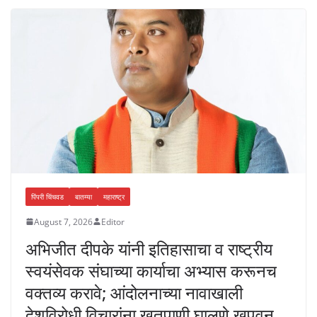
पिंपरी चिंचवड
बातम्या
महाराष्ट्र
August 7, 2026
Editor
अभिजीत दीपके यांनी इतिहासाचा व राष्ट्रीय
स्वयंसेवक संघाच्या कार्याचा अभ्यास करूनच
वक्तव्य करावे; आंदोलनाच्या नावाखाली
देशविरोधी विचारांना खतपाणी घालणे खपवून