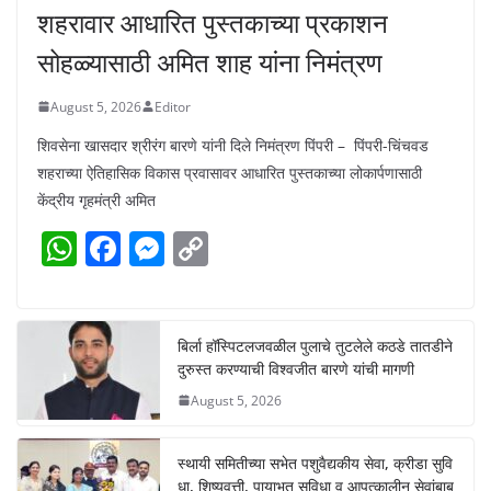
शहरावार आधारित पुस्तकाच्या प्रकाशन
सोहळ्यासाठी अमित शाह यांना निमंत्रण
August 5, 2026
Editor
शिवसेना खासदार श्रीरंग बारणे यांनी दिले निमंत्रण पिंपरी – पिंपरी-चिंचवड
शहराच्या ऐतिहासिक विकास प्रवासावर आधारित पुस्तकाच्या लोकार्पणासाठी
केंद्रीय गृहमंत्री अमित
W
F
M
C
h
a
e
o
at
c
ss
p
s
e
e
y
बिर्ला हॉस्पिटलजवळील पुलाचे तुटलेले कठडे तातडीने
दुरुस्त करण्याची विश्वजीत बारणे यांची मागणी
A
b
n
Li
August 5, 2026
p
o
g
n
p
o
er
k
स्थायी समितीच्या सभेत पशुवैद्यकीय सेवा, क्रीडा सुवि
धा, शिष्यवृत्ती, पायाभूत सुविधा व आपत्कालीन सेवांबाब