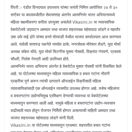
पिंपरी :‐ पंडीत दिनदयाल उपाध्याय यांच्या जयंती निमित्त आयोजित २४ ते ३०
सप्टेंबर या कालावधीतील सेवासप्ताह अंतर्गत आत्मनिर्भर भारत अभियानामध्ये
महिला सक्षमीकरणा करीता उपयुक्त असलेले Vikasini.in या व्यावसायिक
वेबपोर्टलचे उद्घाटन आमदार तथा भाजपा शहराध्यक्ष महेशदादा लांडगे व महापौर
उषा उर्फ माई ढोरे यांच्या हस्ते मोरवाडी येथील भाजपा कार्यालयात आज करण्यात
आले. यावेळी सत्तारुढ पक्षनेते नामदेव ढाके, नगरसेवक मोरेश्वर शेडगे, युवा मोर्चा
अध्यक्ष संकेत चोंधे, युवा मोर्चा चिटणीस मुक्ता गोसावी, विक्रांत गंगावणे, प्रकाश
चौधरी, निलेश नेस्त्री आदी उपस्थित होते.
आत्मनिर्भर भारत अभियाना अंतर्गत हे वेबपोर्टल मुक्ता गोसावी यांनी विकसित केले
आहे. या पोर्टलच्या माध्यमातुन महिला व्यावसायिक व बचत गटांना नोंदणी
प्रक्रीया पुर्ण करुन त्यांची उत्पादने ऑनलाईन विक्रीसाठी महिला
व्यावसायिकांसाठी एक ऑनलाईन व्यासपीठ उपलब्ध होणार आहे. तसेच महिलांना
व बचतगटांना उद्योगाभिमुख प्रशिक्षण देण्याची व्यवस्था या वेबपोर्टलच्या
माध्यमातुन करण्यात आली आहे. यामुळे महिला व बचतगटांना उद्योग-व्यवसाय
वाढीसाठी मदत होवुन रोजगार निर्मिती होणार असल्याची माहिती आमदार तथा
भाजपा शहराध्यक्ष महेशदादा लांडगे यांनी दिली.
Vikasini.in या पोर्टलच्या माध्यमातुन प्रथमत: शहरातील बचत गटांना