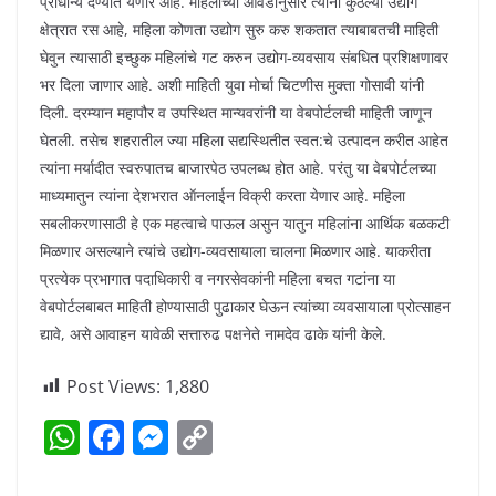
प्राधान्य देण्यात येणार आहे. महिलांच्या आवडीनुसार त्यांना कुठल्या उद्योग
क्षेत्रात रस आहे, महिला कोणता उद्योग सुरु करु शकतात त्याबाबतची माहिती
घेवुन त्यासाठी इच्छुक महिलांचे गट करुन उद्योग-व्यवसाय संबधित प्रशिक्षणावर
भर दिला जाणार आहे. अशी माहिती युवा मोर्चा चिटणीस मुक्ता गोसावी यांनी
दिली. दरम्यान महापौर व उपस्थित मान्यवरांनी या वेबपोर्टलची माहिती जाणून
घेतली. तसेच शहरातील ज्या महिला सद्यस्थितीत स्वत:चे उत्पादन करीत आहेत
त्यांना मर्यादीत स्वरुपातच बाजारपेठ उपलब्ध होत आहे. परंतु या वेबपोर्टलच्या
माध्यमातुन त्यांना देशभरात ऑनलाईन विक्री करता येणार आहे. महिला
सबलीकरणासाठी हे एक महत्वाचे पाऊल असुन यातुन महिलांना आर्थिक बळकटी
मिळणार असल्याने त्यांचे उद्योग-व्यवसायाला चालना मिळणार आहे. याकरीता
प्रत्येक प्रभागात पदाधिकारी व नगरसेवकांनी महिला बचत गटांना या
वेबपोर्टलबाबत माहिती होण्यासाठी पुढाकार घेऊन त्यांच्या व्यवसायाला प्रोत्साहन
द्यावे, असे आवाहन यावेळी सत्तारुढ पक्षनेते नामदेव ढाके यांनी केले.
Post Views:
1,880
W
F
M
C
h
a
e
o