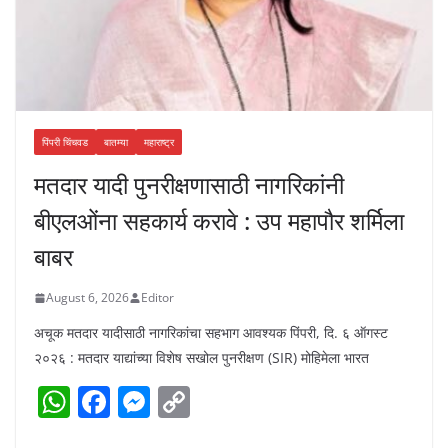
पिंपरी चिंचवड
बातम्या
महाराष्ट्र
मतदार यादी पुनरीक्षणासाठी नागरिकांनी
बीएलओंना सहकार्य करावे : उप महापौर शर्मिला
बाबर
August 6, 2026
Editor
अचूक मतदार यादीसाठी नागरिकांचा सहभाग आवश्यक पिंपरी, दि. ६ ऑगस्ट
२०२६ : मतदार याद्यांच्या विशेष सखोल पुनरीक्षण (SIR) मोहिमेला भारत
W
F
M
C
h
a
e
o