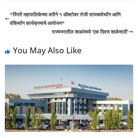
at
c
ss
p
s
e
e
y
*पिंपरी महापालिकेच्या वतीने १ ऑक्टोबर रोजी सायक्लोथाॅन आणि
A
b
n
Li
वाॅकेथाॅन कार्यक्रमाचे आयोजन*
p
o
g
n
राज्यभरातील शाळांमध्ये ‘एक दिवस शाळेसाठी’
p
o
er
k
You May Also Like
k