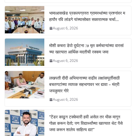
at
c
ss
p
s
e
e
y
भामाआसखेड प्रकल्पग्रस्त ग्रामस्थांच्या प्रश्नांवर म
हापौर रवि लांडगे यांच्यासोबत सकारात्मक चर्चा…
A
b
n
Li
August 6, 2026
p
o
g
n
p
o
er
k
मोशी कचरा डेपो दुर्घटना :७ मृत कर्मचाऱ्यांच्या वारसां
k
च्या खात्यात आर्थिक मदतीची रक्कम जमा
August 6, 2026
लखपती दीदी अभियानाच्या वाढीव लक्षांकपूर्तीसाठी
बचतगटांच्या व्यापक सहभागावर भर द्यावा – मंत्री
जयकुमार गोरे
August 6, 2026
“टेंडर काढून टक्केवारी हवी असेल तर भीक मागून
गोळा करून देतो; पण विद्यार्थ्यांच्या खात्यात थेट पैसे
जमा करून शालेय साहित्य द्या!”