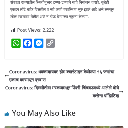
संपवता राज्यातील स्थितीनुसार टप्प्या-टप्प्याने याचे नियोजन करावे. कुठेही
एकदम लोंढे बाहेर दिसतील व सर्व काही व्यवस्थित सुरु झाले आहे असे समजून
लोक रस्त्यावर येतील असे न होऊ देण्याच्या सूचना केल्या”.
Post Views:
2,222
W
F
M
C
h
a
e
o
at
c
ss
p
s
e
e
y
Coronavirus: धक्कादायक! होम क्वारंटाइन केलेल्या १६ जणांचा
A
b
n
Li
एकाच कारमधून प्रवास
p
o
g
n
Coronavirus: दिल्लीतील मरकजमधून पिंपरी-चिंचवडमध्ये आलेले दोघे
p
o
er
k
करोना पॉझिटिव्ह
k
You May Also Like