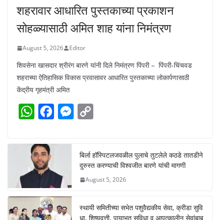
शहरावार आधारित पुस्तकाच्या प्रकाशन
सोहळ्यासाठी अमित शाह यांना निमंत्रण
August 5, 2026
Editor
शिवसेना खासदार श्रीरंग बारणे यांनी दिले निमंत्रण पिंपरी – पिंपरी-चिंचवड
शहराच्या ऐतिहासिक विकास प्रवासावर आधारित पुस्तकाच्या लोकार्पणासाठी
केंद्रीय गृहमंत्री अमित
W
F
M
C
h
a
e
o
at
c
ss
p
s
e
e
y
बिर्ला हॉस्पिटलजवळील पुलाचे तुटलेले कठडे तातडीने
दुरुस्त करण्याची विश्वजीत बारणे यांची मागणी
A
b
n
Li
August 5, 2026
p
o
g
n
p
o
er
k
स्थायी समितीच्या सभेत पशुवैद्यकीय सेवा, क्रीडा सुवि
धा, शिष्यवृत्ती, पायाभूत सुविधा व आपत्कालीन सेवांबाब