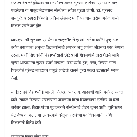
उजाळा देत स्नेहमेळाव्याचा मनसोक्त आनंद लुटला. शाळेच्या प्रांगणात पार
पडलेल्या या भावूक मेळाव्यास संस्थेच्या सचिव प्रज्ञा जोशी, डॉ. प्रसाद
वायकुळे,चारुहास चिंचवडे अनिल खेडकर माजी प्राचार्य तसेच अनेक माजी
शिक्षक उपस्थित होते.
कार्यक्रमाची सुरुवात प्रार्थना व राष्ट्रगीताने झाली. अनेक वर्षांनी पुन्हा एका
वर्गात बसण्याचा अनुभव विद्यार्थ्यांसाठी क्षणभर जणू शालेय जीवनात परत नेणारा
ठरला. माजी शिक्षकांनी विद्यार्थ्यांसाठी छोटेखानी शिकवणीचे तास घेतले आणि
जुन्या आठवणींना सुखद स्पर्श मिळाला. विद्यार्थ्यांचे हशे, गप्पा, किस्से आणि
शिक्षकांचे प्रेमळ मार्गदर्शन यामुळे शाळेची दालने पुन्हा एकदा उत्साहाने भरून
गेली.
यानंतर सर्व विद्यार्थ्यांनी आपली ओळख, व्यवसाय, आठवणी आणि मनोगत व्यक्त
केले. शाळेने दिलेल्या संस्कारांनी जीवनाला दिशा मिळाल्याचा उल्लेख या वेळी
वारंवार झाला. विद्यार्थ्यांच्या पुढाकाराने संस्थेसाठी वॉटर कूलर आणि प्युरिफायर
भेट देण्यात आला. या उपक्रमाचे कौतुक संस्थेच्या पदाधिकाऱ्यांनी आणि
शिक्षकांनी विशेष केले.
उपस्थित विद्यार्थ्यांची यादी