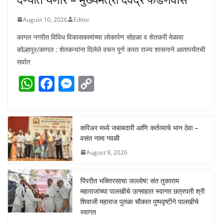
August 10, 2026
Editor
कागल नगरीत विविध विकासकामांच्या लोकार्पण सोहळा व शेतकरी मेळावा
कोल्हापूर/कागल : शेतकऱ्यांना दिलेले वचन पूर्ण करत राज्य शासनाने आतापर्यंतची
सर्वात
W
F
M
C
h
a
e
o
at
c
ss
p
s
e
e
y
करिअर मध्ये जबाबदारी आणि कर्तव्याचे भान ठेवा –
वसंत नामा गवळी
A
b
n
Li
August 9, 2026
p
o
g
n
p
o
er
k
पिंपरीत भक्तिरसाचा जल्लोष! संत तुकाराम
k
महाराजांच्या पालखीचे उत्साहात स्वागत छत्रपती श्री
शिवाजी महाराज पुतळा चौकात पुष्पवृष्टीने पालखीचे
स्वागत