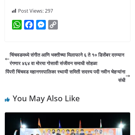
Post Views:
297
W
F
M
C
h
a
e
o
at
c
ss
p
s
e
e
y
चिंचवडमध्ये संगीत आणि भक्तीच्या मिलाफाने ६ ते १० डिसेंबर दरम्यान
A
b
n
Li
रंगणार ४६४ वा मोरया गोसावी संजीवन समाधी सोहळा
p
o
g
n
पिंपरी चिंचवड महानगरपालिका स्थायी समिती सदस्य पदी नवीन चेहऱ्यांना
p
o
er
k
संधी
k
You May Also Like