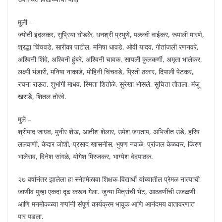
मुली –
ज्योती इंदलकर, सुप्रिया घोडके, धनश्री प्रभुणे, पल्लवी वाईकर, रूपाली मारणे,
श्रद्धा चिंचवडे, सारीका पाटील, मनिषा धावडे, ओवी यादव, गीतांजली रणनवरे,
अश्विनी शिंदे, अश्विनी हुंबरे, अश्विनी चावक, सायली कुलकर्णी, अमृता भालेकर,
लक्ष्मी भंडारी, मनिषा नाकाडे, मोहिनी चिंचवडे, प्रिती ठकार, दिपाली पेटकर,
रचना राऊत, शुभांगी माधव, स्मिता शितोळे, सुरेखा भोसले, सुचिता तोतला, मंजू
खराडे, शितल तोरवे.
मुले –
श्रीपाद जाधव, मुनीर शेख, आतीश शेलार, उमेश जगताप, अभिजीत उंडे, हरिष
ललवाणी, केदार जोशी, प्रसाद खासनीस, भुषण नवाळे, प्रांजल केळकर, किरण
भालेराव, दिनेश सांगळे, योगेश मिरजकर, भाग्येश वेदपाठक.
२७ वर्षांनंतर झालेला हा स्नेहमेळावा शिक्षक-विद्यार्थी यांच्यातील प्रेमळ नात्याची
जाणीव पुन्हा एकदा दृढ करून गेला. जुन्या मित्रांची भेट, आठवणींची उजळणी
आणि मनमोकळ्या गप्पांनी संपूर्ण कार्यक्रम भावूक आणि आनंदमय वातावरणात
पार पडला.