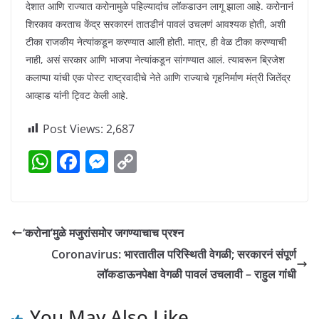
देशात आणि राज्यात करोनामुळे पहिल्यादांच लॉकडाउन लागू झाला आहे. करोनानं
शिरकाव करताच केंद्र सरकारनं तातडीनं पावलं उचलणं आवश्यक होती, अशी
टीका राजकीय नेत्यांकडून करण्यात आली होती. मात्र, ही वेळ टीका करण्याची
नाही, असं सरकार आणि भाजपा नेत्यांकडून सांगण्यात आलं. त्यावरून ब्रिजेश
कलाप्पा यांची एक पोस्ट राष्ट्रवादीचे नेते आणि राज्याचे गृहनिर्माण मंत्री जितेंद्र
आव्हाड यांनी ट्विट केली आहे.
Post Views:
2,687
W
F
M
C
h
a
e
o
at
c
ss
p
s
e
e
y
‘करोना’मुळे मजुरांसमोर जगण्याचाच प्रश्न
A
b
n
Li
Coronavirus: भारतातील परिस्थिती वेगळी; सरकारनं संपूर्ण
p
o
g
n
लॉकडाऊनपेक्षा वेगळी पावलं उचलावी – राहुल गांधी
p
o
er
k
You May Also Like