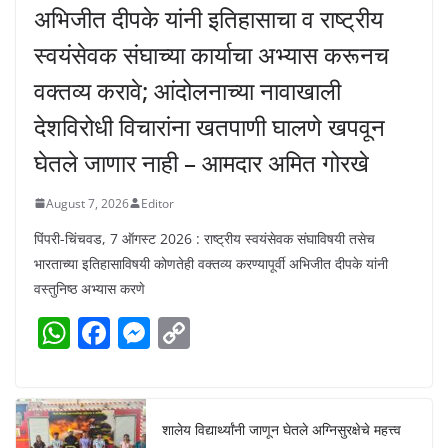
अभिजीत दीपके यांनी इतिहासाचा व राष्ट्रीय
स्वयंसेवक संघाच्या कार्याचा अभ्यास करूनच
वक्तव्य करावे; आंदोलनाच्या नावाखाली
देशविरोधी विचारांना खतपाणी घालणे खपवून
घेतले जाणार नाही – आमदार अमित गोरखे
August 7, 2026
Editor
पिंपरी-चिंचवड, 7 ऑगस्ट 2026 : राष्ट्रीय स्वयंसेवक संघाविषयी तसेच
भारताच्या इतिहासाविषयी कोणतेही वक्तव्य करण्यापूर्वी अभिजीत दीपके यांनी
वस्तुनिष्ठ अभ्यास करणे
W
F
M
C
h
a
e
o
at
c
ss
p
s
e
e
y
शालेय विद्यार्थ्यांनी जाणून घेतले अग्निसुरक्षेचे महत्त्व