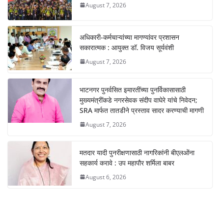
A
b
n
Li
August 7, 2026
p
o
g
n
p
o
er
k
अधिकारी-कर्मचाऱ्यांच्या मागण्यांवर प्रशासन
k
सकारात्मक : आयुक्त डॉ. विजय सूर्यवंशी
August 7, 2026
भाटनगर पुनर्वसित इमारतींच्या पुनर्विकासासाठी
मुख्यमंत्रींकडे नगरसेवक संदीप वाघेरे यांचे निवेदन;
SRA मार्फत तातडीने प्रस्ताव सादर करण्याची मागणी
August 7, 2026
मतदार यादी पुनरीक्षणासाठी नागरिकांनी बीएलओंना
सहकार्य करावे : उप महापौर शर्मिला बाबर
August 6, 2026