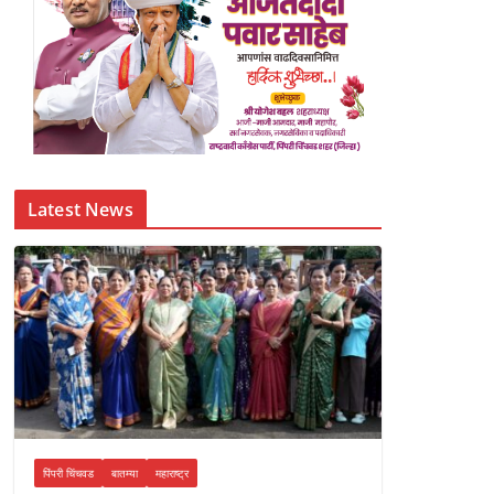
Latest News
पिंपरी चिंचवड
बातम्या
महाराष्ट्र