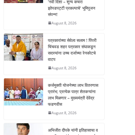
p
o
g
n
‘नवी दिशा – शून्य कचरा
झोपडपट्टी प्रकल्पाचे’ भूमिपूजन
p
o
er
k
संपन्न!
k
August 8, 2026
पत्रकारांच्या सेवेला सलाम ! पिंपरी
चिंचवड शहर पत्रकार संघाकडून
सदस्यांना उच्च दर्जाच्या रेनकोटचे
वाटप
August 8, 2026
कर्जमुक्ती योजनेच्या लाभ वितरणास
प्रारंभ; प्रत्येक पात्र शेतकऱ्यांना
लाभ मिळणार – मुख्यमंत्री देवेंद्र
फडणवीस
August 8, 2026
अभिजीत दीपके यांनी इतिहासाचा व