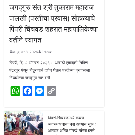
जगद्गुरु संत श्री तुकाराम महाराज
पालखी (परतीचा प्रवास) सोहळ्याचे
पिंपरी चिंचवड शहरात महापालिकेच्या
वतीने स्वागत
August 8, 2026
Editor
पिंपरी, दि. ८ ऑगस्ट २०२६ :- आषाढी एकादशी निमित्त
पंढरपूर येथून विठुरायाचे दर्शन घेऊन परतीच्या प्रवासाला
निघालेल्या जगद्गुरु संत श्री
W
F
M
C
h
a
e
o
at
c
ss
p
s
e
e
y
पिंपरी-चिंचवडमध्ये कचरा
व्यवस्थापनाचा नवा अध्याय सुरू ;
A
b
n
Li
आमदार अमित गोरखे यांच्या हस्ते