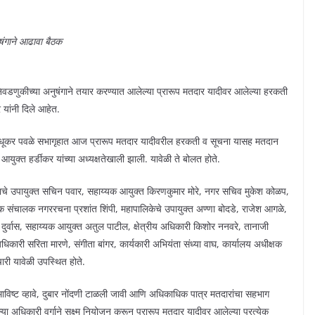
ुषंगाने आढावा बैठक
निवडणुकीच्या अनुषंगाने तयार करण्यात आलेल्या प्रारूप मतदार यादीवर आलेल्या हरकती
 यांनी दिले आहेत.
 मधूकर पवळे सभागृहात आज प्रारूप मतदार यादीवरील हरकती व सूचना यासह मतदान
ुक्त हर्डीकर यांच्या अध्यक्षतेखाली झाली. यावेळी ते बोलत होते.
ाचे उपायुक्त सचिन पवार, सहाय्यक आयुक्त किरणकुमार मोरे, नगर सचिव मुकेश कोळप,
यक संचालक नगररचना प्रशांत शिंपी, महापालिकेचे उपायुक्त अण्णा बोदडे, राजेश आगळे,
श दुर्वास, सहाय्यक आयुक्त अतुल पाटील, क्षेत्रीय अधिकारी किशोर ननवरे, तानाजी
कारी सरिता मारणे, संगीता बांगर, कार्यकारी अभियंता संध्या वाघ, कार्यालय अधीक्षक
री यावेळी उपस्थित होते.
समाविष्ट व्हावे, दुबार नोंदणी टाळली जावी आणि अधिकाधिक पात्र मतदारांचा सहभाग
ा अधिकारी वर्गाने सूक्ष्म नियोजन करून प्रारूप मतदार यादीवर आलेल्या प्रत्येक