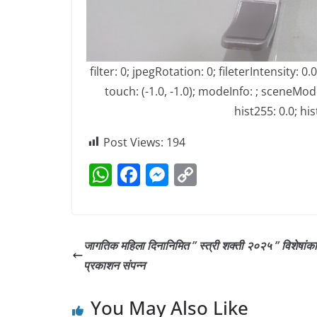
filter: 0; jpegRotation: 0; fileterIntensity:
touch: (-1.0, -1.0); modeInfo: ; sceneMode:
hist255: 0.0; hi
Post Views:
194
W
F
M
C
h
a
e
o
at
c
ss
p
s
e
e
y
जागतिक महिला दिनानिमित ” स्त्री शक्ती २०२५ ” विशेषांका
A
b
n
Li
प्रकाशन संपन्न
p
o
g
n
You May Also Like
p
o
er
k