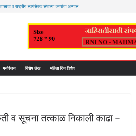
ासाचा व राष्ट्रीय स्वयंसेवक संघाच्या कार्याचा अभ्यास
ंदोलनाच्या नावाखाली देशविरोधी विचारांना खतपाणी घालणे
ही – आमदार अमित गोरखे
ाम महाराज पालखी (परतीचा प्रवास) सोहळ्याचे पिंपरी
च्या वतीने स्वागत
ा व्यवस्थापनाचा नवा अध्याय सुरू ; आमदार अमित गोरखे
– शून्य कचरा झोपडपट्टी प्रकल्पाचे’ भूमिपूजन संपन्न!
ाम ! पिंपरी चिंचवड शहर पत्रकार संघाकडून सदस्यांना उच्च
 वितरणास प्रारंभ; प्रत्येक पात्र शेतकऱ्यांना लाभ मिळणार
डणवीस
मनोरंजन
विशेष लेख
महिला दिन विशेष
कती व सूचना तत्काळ निकाली काढा –