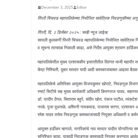
December 3, 2025
Editor
पिंपरी चिंचवड महापालिकेच्या नियोजित सार्वत्रिक निवडणुकीच्या अन
पिंपरी, दि. २ डिसेंबर २०२५ :
सखी न्यूज लाईव्ह
सायली कुलकर्णी पिंपरी चिंचवड महापालिकेच्या नियोजित सार्वत्रिक 
व सूचना तात्काळ निकाली काढा, असे निर्देश आयुक्त श्रावण हार्डिकर
महापालिकेतील मुख्य प्रशासकीय इमारतीतील दिवंगत माजी महापौर
केंद्र निश्चिती, दुबार मतदार यादी आदी कामकाजाबाबत आढावा बैठक आय
महापालिकेचे अतिरिक्त आयुक्त विजयकुमार खोराटे, निवडणूक विभाग
स्मार्ट सिटीचे सह मुख्य कार्यकारी अधिकारी किरणराज यादव, सहाय्
डॉ. प्रदीप ठेंगल, सिताराम बहुरे, संदीप खोत, पंकज पाटील, व्यंकटे
नरळे, पूजा दूधनाळे, अश्विनी गायकवाड, राजाराम सरगर, प्रशासन अधि
रमेश यादव तसेच निवडणूक कामकाजासाठी नियुक्त अधिकारी व कर्मचा
आयुक्त हर्डीकर म्हणाले, नागरिकांचे नाव मतदार यादीत योग्यरित्या 
सुनिश्चित व्हावा, यासाठी निवडणूक कामासाठी नियुक्त करण्यात आलेल्य