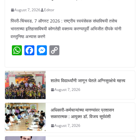
August 7, 2026
Editor
पिंपरी-चिंचवड, 7 ऑगस्ट 2026 : राष्ट्रीय स्वयंसेवक संघाविषयी तसेच
भारताच्या इतिहासाविषयी कोणतेही वक्तव्य करण्यापूर्वी अभिजीत दीपके यांनी
वस्तुनिष्ठ अभ्यास करणे
W
F
M
C
h
a
e
o
at
c
ss
p
s
e
e
y
शालेय विद्यार्थ्यांनी जाणून घेतले अग्निसुरक्षेचे महत्त्व
A
b
n
Li
August 7, 2026
p
o
g
n
p
o
er
k
अधिकारी-कर्मचाऱ्यांच्या मागण्यांवर प्रशासन
k
सकारात्मक : आयुक्त डॉ. विजय सूर्यवंशी
August 7, 2026