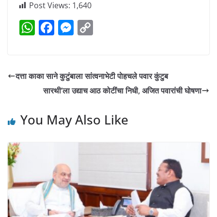
Post Views:
1,640
W
F
M
C
h
a
e
o
at
c
ss
p
s
e
e
y
दत्ता काका साने कुटुंबाला सांत्वनाभेटी पाेहचले पवार कुंटुब
A
b
n
Li
सारथी’ला उद्याच आठ कोटींचा निधी, अजित पवारांची घोषणा
p
o
g
n
p
o
er
k
You May Also Like
k