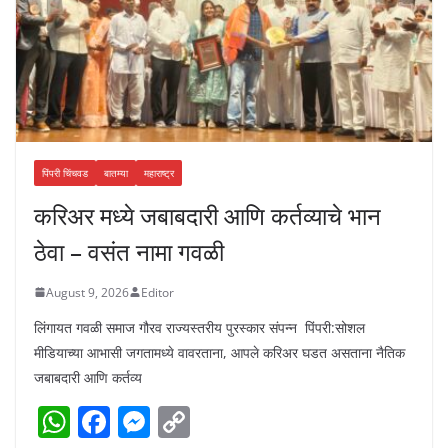
पिंपरी चिंचवड
बातम्या
महाराष्ट्र
करिअर मध्ये जबाबदारी आणि कर्तव्याचे भान
ठेवा – वसंत नामा गवळी
August 9, 2026
Editor
लिंगायत गवळी समाज गौरव राज्यस्तरीय पुरस्कार संपन्न पिंपरी:सोशल
मीडियाच्या आभासी जगतामध्ये वावरताना, आपले करिअर घडत असताना नैतिक
जबाबदारी आणि कर्तव्य
W
F
M
C