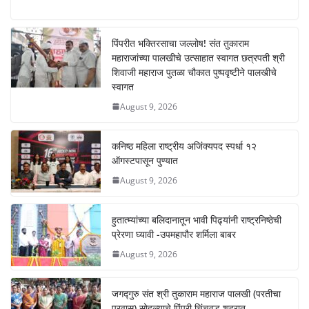
h
a
e
o
at
c
ss
p
s
e
e
y
पिंपरीत भक्तिरसाचा जल्लोष! संत तुकाराम
महाराजांच्या पालखीचे उत्साहात स्वागत छत्रपती श्री
A
b
n
Li
शिवाजी महाराज पुतळा चौकात पुष्पवृष्टीने पालखीचे
p
o
g
n
स्वागत
p
o
er
k
August 9, 2026
k
कनिष्ठ महिला राष्ट्रीय अजिंक्यपद स्पर्धा १२
ऑगस्टपासून पुण्यात
August 9, 2026
हुतात्म्यांच्या बलिदानातून भावी पिढ्यांनी राष्ट्रनिष्ठेची
प्रेरणा घ्यावी -उपमहापौर शर्मिला बाबर
August 9, 2026
जगद्गुरु संत श्री तुकाराम महाराज पालखी (परतीचा
प्रवास) सोहळ्याचे पिंपरी चिंचवड शहरात