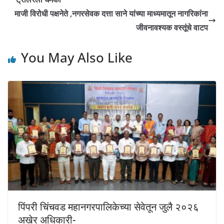
p
o
g
n
माजी विरोधी पक्षनेते ,नगरसेवक दत्ता साने यांच्या माध्यमातून नागरिकांना
p
o
er
k
जीवनावश्यक वस्तूंचे वाटप
k
You May Also Like
पिंपरी चिंचवड महानगरपालिकेच्या सेवेतून जुलै २०२६
अखेर अधिकारी-