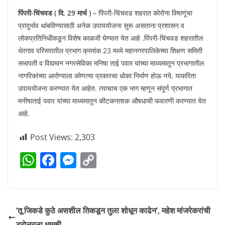
पिंपरी-चिंचवड ( दि. 29 मार्च ) –
पिंपरी-चिंचवड शहरात कोरोना विषाणूंचा
प्रादुर्भाव थांबविण्यासाठी अनेक उपाययोजना सुरू असताना प्रशासन व
लोकप्रतिनिधींकडून विशेष काळजी घेण्यात येत आहे .पिंपरी-चिंचवड शहरातील
थेरगाव परिसरातील प्रभाग क्रमांक 23 मध्ये महानगरपालिकेच्या शिक्षण समिती
सभापती व विद्यमान नगरसेविका मनिषा ताई पवार यांच्या माध्यमातून प्रभागातील
नागरिकांच्या आरोग्याला कोणत्या प्रकारचा धोका निर्माण होऊ नये, याकरिता
उपाययोजना करण्यात येत आहेत. त्याचाच एक भाग म्हणून संपूर्ण प्रभागात
मनीषाताई पवार यांच्या माध्यमातून कीटकनाशक औषधाची फवारणी करण्यात येत
आहे.
Post Views:
2,303
W
F
M
C
h
a
e
o
at
c
ss
p
s
e
e
y
‘तू जिकडे कुठे असशील तिकडून तुला शोधून काढेन’, महेश मांजरेकरांची
A
b
n
Li
ट्रोलरला धमकी