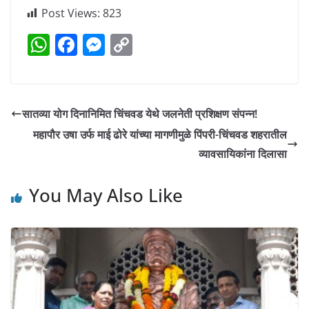
Post Views:
823
W
F
M
C
h
a
e
o
at
c
ss
p
s
e
e
y
सातव्या योग दिनानिमित चिंचवड येथे जलनेती प्रशिक्षण संपन्न!
A
b
n
Li
महापौर उषा उर्फ माई ढोरे यांच्या मागणीमुळे पिंपरी-चिंचवड शहरातील
p
o
g
n
व्यावसायिकांना दिलासा
p
o
er
k
You May Also Like
k