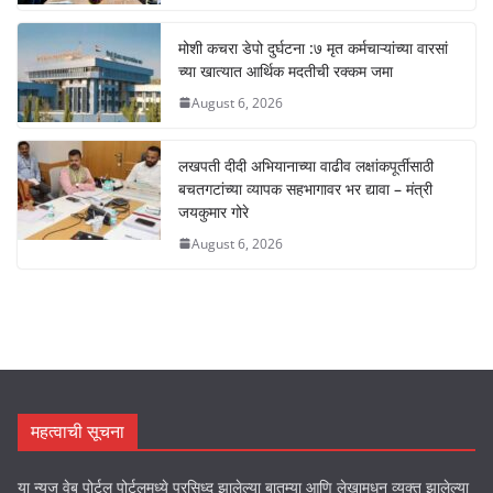
मोशी कचरा डेपो दुर्घटना :७ मृत कर्मचाऱ्यांच्या वारसां
च्या खात्यात आर्थिक मदतीची रक्कम जमा
August 6, 2026
लखपती दीदी अभियानाच्या वाढीव लक्षांकपूर्तीसाठी
बचतगटांच्या व्यापक सहभागावर भर द्यावा – मंत्री
जयकुमार गोरे
August 6, 2026
महत्वाची सूचना
या न्यूज वेब पोर्टल पोर्टलमध्ये प्रसिध्द झालेल्या बातम्या आणि लेखामधून व्यक्त झालेल्या