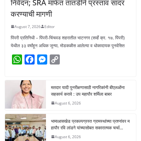
निवेदन; SRA मार्फत तातडीने प्रस्ताव सादर
करण्याची मागणी
August 7, 2026
Editor
पिंपरी प्रतिनिधी – पिंपरी-चिंचवड शहरातील भाटनगर (सर्व्हे क्र. १७, पिंपरी)
येथील ३३ वर्षांहून अधिक जुन्या, मोडकळीस आलेल्या व धोकादायक पुनर्वसित
W
F
M
C
h
a
e
o
at
c
ss
p
s
e
e
y
मतदार यादी पुनरीक्षणासाठी नागरिकांनी बीएलओंना
सहकार्य करावे : उप महापौर शर्मिला बाबर
A
b
n
Li
August 6, 2026
p
o
g
n
p
o
er
k
भामाआसखेड प्रकल्पग्रस्त ग्रामस्थांच्या प्रश्नांवर म
k
हापौर रवि लांडगे यांच्यासोबत सकारात्मक चर्चा…
August 6, 2026