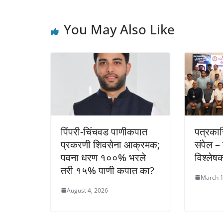
p
o
g
n
You May Also Like
p
o
er
k
k
पिंपरी-चिंचवड पाणीकपात
पत्रका
प्रकरणी शिवसेना आक्रमक;
संपेल – 
पवना धरण १००% भरले
विश्लेषक
तरी १५% पाणी कपात का?
March 1
August 4, 2026