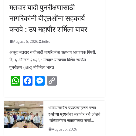
मतदार यादी पुनरीक्षणासाठी
नागरिकांनी बीएलओंना सहकार्य
करावे : उप महापौर शर्मिला बाबर
August 6, 2026
Editor
अचूक मतदार यादीसाठी नागरिकांचा सहभाग आवश्यक पिंपरी,
दि. ६ ऑगस्ट २०२६ : मतदार याद्यांच्या विशेष सखोल
पुनरीक्षण (SIR) मोहिमेला भारत
W
F
M
C
h
a
e
o
at
c
ss
p
s
e
e
y
भामाआसखेड प्रकल्पग्रस्त ग्राम
स्थांच्या प्रश्नांवर महापौर रवि लांडगे
A
b
n
Li
यांच्यासोबत सकारात्मक चर्चा…
p
o
g
n
August 6, 2026