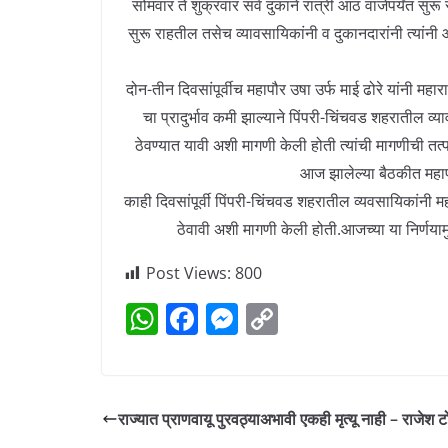
सोमवार ते शुक्रवार सर्व दुकाने रात्री आठ वाजेपर्यंत सुर
सुरू राहतील तसेच व्यावसायिकांनी व दुकानदारांनी त्यांनी आ
दोन-तीन दिवसांपूर्वीच महापौर उषा उर्फ माई ढोरे यांनी महारा
चा प्रादुर्भाव कमी झाल्याने पिंपरी-चिंचवड शहरातील व्य
ठेवण्यात यावी अशी मागणी केली होती त्यांची मागणीची त
आज झालेल्या बैठकीत महापौ
काही दिवसांपूर्वी पिंपरी-चिंचवड शहरातील व्यवसायिकांनी महा
ठेवावी अशी मागणी केली होती.आजच्या या निर्णया
Post Views:
800
W
F
M
C
h
a
e
o
at
c
ss
p
s
e
e
y
राज्यात प्राणवायू पुरवठ्याअभावी एकही मृत्यू नाही – राजेश टो
A
b
n
Li