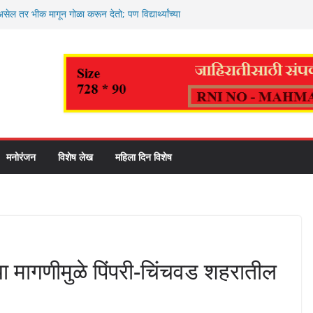
सेल तर भीक मागून गोळा करून देतो; पण विद्यार्थ्यांच्या
ालेय साहित्य द्या!”
नागरिकांनी बीएलओंना सहकार्य करावे : उप महापौर
मस्थांच्या प्रश्नांवर महापौर रवि लांडगे यांच्यासोबत स
ृत कर्मचाऱ्यांच्या वारसांच्या खात्यात आर्थिक मदतीची र
ीव लक्षांकपूर्तीसाठी बचतगटांच्या व्यापक सहभागावर
रे
मनोरंजन
विशेष लेख
महिला दिन विशेष
च्या मागणीमुळे पिंपरी-चिंचवड शहरातील