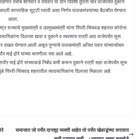
ू राहणार तसेच शनिवार व रविवार या दोन दिवशी दुपारी चार वाजेपर्यंत दुकाने
पली साप्ताहिक सुट्टी घ्यावी असा निर्णय पालकमंत्र्यांच्या बैठकीत घेण्यात
आला.
ष्ट्र राज्याचे मुख्यमंत्री व उपमुख्यमंत्री यांना पिंपरी-चिंचवड शहरात कोरोना
ावसायिकांना दिलासा द्यावा व दुकाने व व्यवसाय रात्री आठ वाजेपर्यंत सुरू
त्पर दखल घेण्यात आली असून पुण्याचे पालकमंत्री अजित पवार यांच्यासोबत
र माई ढोरे यांच्या मागणीला यश आले आहे.
पौर माई ढोरे यांच्याकडे निर्बंध कमी करून दुकाने रात्री सहा वाजेपर्यंत सुरू
मुळे पिंपरी-चिंचवड शहरातील व्यावसायिकांना दिलासा मिळाला आहे
पे
समाजात जो पर्यंत दानशूर व्यक्ती आहेत तो पर्यंत खेळाडूंच्या सरावात
कमी पडणार नाही , ।आमदार अण्णा बनसोडे