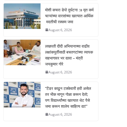
p
o
er
k
k
मोशी कचरा डेपो दुर्घटना :७ मृत कर्म
चाऱ्यांच्या वारसांच्या खात्यात आर्थिक
मदतीची रक्कम जमा
August 6, 2026
लखपती दीदी अभियानाच्या वाढीव
लक्षांकपूर्तीसाठी बचतगटांच्या व्यापक
सहभागावर भर द्यावा – मंत्री
जयकुमार गोरे
August 6, 2026
“टेंडर काढून टक्केवारी हवी असेल
तर भीक मागून गोळा करून देतो;
पण विद्यार्थ्यांच्या खात्यात थेट पैसे
जमा करून शालेय साहित्य द्या!”
August 6, 2026