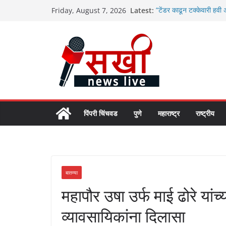
Skip
Latest:
“टेंडर काढून टक्केवारी हवी अ
Friday, August 7, 2026
to
खात्यात थेट पैसे जमा करून श
मतदार यादी पुनरीक्षणासाठी 
content
शर्मिला बाबर
भामाआसखेड प्रकल्पग्रस्त ग्रा
कारात्मक चर्चा…
मोशी कचरा डेपो दुर्घटना :७ म
क्कम जमा
लखपती दीदी अभियानाच्या वाढ
भर द्यावा – मंत्री जयकुमार गो
पिंपरी चिंचवड
पुणे
महाराष्ट्र
राष्ट्रीय
बातम्या
महापौर उषा उर्फ माई ढोरे यां
व्यावसायिकांना दिलासा