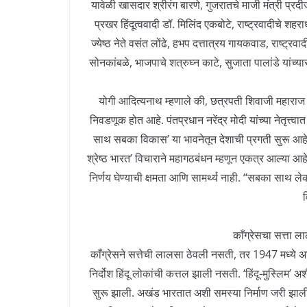
यावेळी खासदार श्रीरंग बारणे, गुजरातचे माजी मंत्री प्र
प्रखर हिंदूत्ववादी डॉ. मिलिंद एकबोटे, राष्ट्रवादीचे श
ज्येष्ठ नेते वसंत लोंढे, हभप दत्तात्रय गायकवाड, राष्ट्
सोनकांबळे, भाजपाचे शत्रुघ्न काटे, सुजाता पालांडे यांच्य
योगी आदित्यनाथ म्हणाले की, छत्रपती शिवाजी महाराज य
निवडणूक होत आहे. पंतप्रधान नरेंद्र मोदी यांच्या नेतृत्त्
साथ सबका विकास’ या भावनेतून देशाची प्रगती सुरू आहे.
श्रेष्ठ भारत’ विचाराने महागठबंधन म्हणून एकत्र आल्या आह
निर्णय घेण्याची क्षमता आणि सामर्थ्य नाही. ‘‘सबका साथ ल
काँग्रेसचा सत्ता 
काँग्रेसने सत्तेची लालसा ठेवली नसती, तर 1947 मध्ये
निर्दोश हिंदू लोकांची कत्तल झाली नसती. ‘हिंदू-मुस्लिम’ अ
सुरू झाली. अखंड भारतात अशी समस्या निर्माण जरी झाल