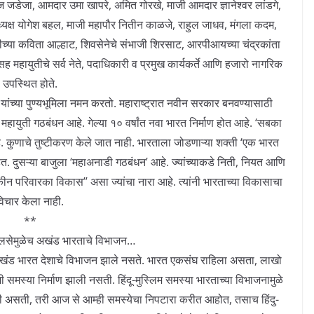
दीज जडेजा, आमदार उमा खापरे, अमित गोरखे, माजी आमदार ज्ञानेश्वर लांडगे,
हराध्यक्ष योगेश बहल, माजी महापौर नितीन काळजे, राहुल जाधव, मंगला कदम,
रवादीच्या कविता आल्हाट, शिवसेनेचे संभाजी शिरसाट, आरपीआयच्या चंद्रकांता
ासह महायुतीचे सर्व नेते, पदाधिकारी व प्रमुख कार्यकर्ते आणि हजारो नागरिक
उपस्थित होते.
ांच्या पुण्यभूमिला नमन करतो. महाराष्ट्रात नवीन सरकार बनवण्यासाठी
वात महायुती गठबंधन आहे. गेल्या १० वर्षांत नवा भारत निर्माण होत आहे. ‘सबका
 कुणाचे तुष्टीकरण केले जात नाही. भारताला जोडणाऱ्या शक्ती ‘एक भारत
ेत. दुसऱ्या बाजुला ‘महाअनाडी गठबंधन’ आहे. ज्यांच्याकडे निती, नियत आणि
ेकीन परिवारका विकास’’ असा ज्यांचा नारा आहे. त्यांनी भारताच्या विकासाचा
विचार केला नाही.
**
लालसेमुळेच अखंड भारताचे विभाजन…
 अखंड भारत देशाचे विभाजन झाले नसते. भारत एकसंघ राहिला असता, लाखो
शी समस्या निर्माण झाली नसती. हिंदू-मुस्लिम समस्या भारताच्या विभाजनामुळे
ी असती, तरी आज से आम्ही समस्येचा निपटारा करीत आहोत, तसाच हिंदु-