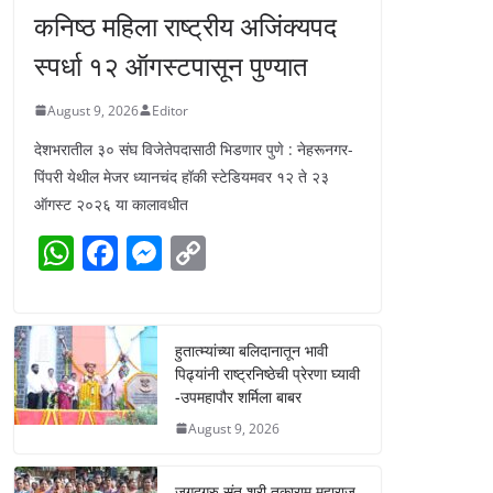
कनिष्ठ महिला राष्ट्रीय अजिंक्यपद
स्पर्धा १२ ऑगस्टपासून पुण्यात
August 9, 2026
Editor
देशभरातील ३० संघ विजेतेपदासाठी भिडणार पुणे : नेहरूनगर-
पिंपरी येथील मेजर ध्यानचंद हॉकी स्टेडियमवर १२ ते २३
ऑगस्ट २०२६ या कालावधीत
W
F
M
C
h
a
e
o
at
c
ss
p
s
e
e
y
हुतात्म्यांच्या बलिदानातून भावी
पिढ्यांनी राष्ट्रनिष्ठेची प्रेरणा घ्यावी
A
b
n
Li
-उपमहापौर शर्मिला बाबर
p
o
g
n
August 9, 2026
p
o
er
k
जगद्गुरु संत श्री तुकाराम महाराज