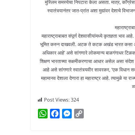
मुस्लिम समस्येचा निपटारा केला असता. मात्र, काँग्रेस
स्वातंत्र्यानंतर जात-प्रांत अशा मुद्यांवर देशाचे वि
महाराष्ट्राब
महाराष्ट्राबाबत संपूर्ण देशवासीयांमध्ये कृतज्ञता भाव आहे
भूमित करुन दाखवली. अटक ते कटक अखंड भारत कसा असावा
अधिकार आहे’ असे सांगणारे लोकमान्य बाळगंगाधर टिळक, 
शिक्षण भारताच्या सक्षमीकरणाचा आधार असेल असा संदेश देण
आहे असे सांगणारे स्वातंत्र्यवीर सावरकर, ‘एक विधान स
महामानव देशाला देणारा हा महाराष्ट्र आहे. त्यामुळे या रा
व
Post Views:
324
W
F
M
C
h
a
e
o
at
c
ss
p