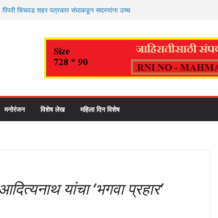
 ! पिंपरी चिंचवड शहर पत्रकार संघाकडून सदस्यांना उच्च
ंक्यपद स्पर्धा १२ ऑगस्टपासून पुण्यात
ावी पिढ्यांनी राष्ट्रनिष्ठेची प्रेरणा घ्यावी -उपमहापौर
 महाराज पालखी (परतीचा प्रवास) सोहळ्याचे पिंपरी
या वतीने स्वागत
व्यवस्थापनाचा नवा अध्याय सुरू ; आमदार अमित गोरखे
शून्य कचरा झोपडपट्टी प्रकल्पाचे’ भूमिपूजन संपन्न!
मनोरंजन
विशेष लेख
महिला दिन विशेष
ी आदित्यनाथ यांचा ‘भगवा प्रहार’