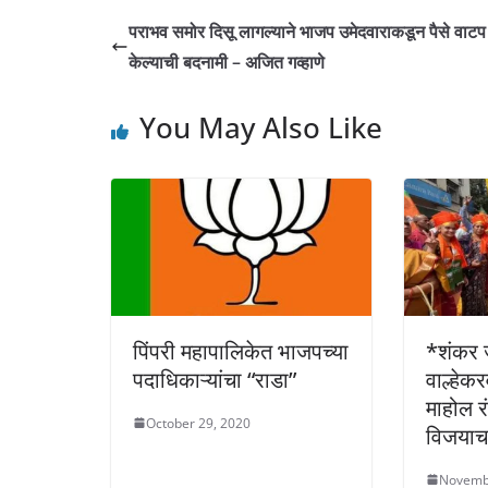
s
e
e
y
पराभव समोर दिसू लागल्याने भाजप उमेदवाराकडून पैसे वाटप
A
b
n
Li
केल्याची बदनामी – अजित गव्हाणे
p
o
g
n
You May Also Like
p
o
er
k
k
पिंपरी महापालिकेत भाजपच्या
*शंकर 
पदाधिकाऱ्यांचा “राडा”
वाल्हेक
माहोल र
October 29, 2020
विजयाच
Novemb