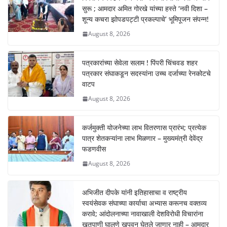
s
e
e
y
सुरू ; आमदार अमित गोरखे यांच्या हस्ते ‘नवी दिशा –
A
b
n
Li
शून्य कचरा झोपडपट्टी प्रकल्पाचे’ भूमिपूजन संपन्न!
p
o
g
n
August 8, 2026
p
o
er
k
k
पत्रकारांच्या सेवेला सलाम ! पिंपरी चिंचवड शहर
पत्रकार संघाकडून सदस्यांना उच्च दर्जाच्या रेनकोटचे
वाटप
August 8, 2026
कर्जमुक्ती योजनेच्या लाभ वितरणास प्रारंभ; प्रत्येक
पात्र शेतकऱ्यांना लाभ मिळणार – मुख्यमंत्री देवेंद्र
फडणवीस
August 8, 2026
अभिजीत दीपके यांनी इतिहासाचा व राष्ट्रीय
स्वयंसेवक संघाच्या कार्याचा अभ्यास करूनच वक्तव्य
करावे; आंदोलनाच्या नावाखाली देशविरोधी विचारांना
खतपाणी घालणे खपवून घेतले जाणार नाही – आमदार