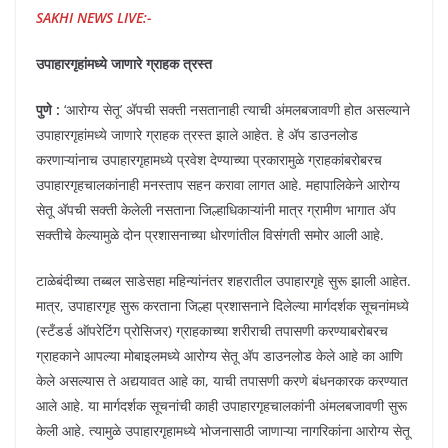
SAKHI NEWS LIVE:-
उपाहारगृहांमध्ये जाणारे ग्राहक त्रस्त
पुणे :
‘आरोग्य सेतू’ अ‍ॅपची सक्ती नसतानाही त्याची अंमलबजावणी होत असल्याने
उपाहारगृहांमध्ये जाणारे ग्राहक त्रस्त झाले आहेत. हे अ‍ॅप डाउनलोड
करणाऱ्यांनाच उपाहारगृहामध्ये प्रवेश देण्याच्या प्रकारामुळे ग्राहकांबरोबरच
उपाहारगृहचालकांनाही मनस्ताप सहन करावा लागत आहे. महापालिकेने आरोग्य
सेतू अ‍ॅपची सक्ती केलेली नसताना जिल्हाधिकाऱ्यांनी मात्र ग्रामीण भागात अ‍ॅप
सक्तीचे केल्यामुळे दोन प्रशासनाच्या धोरणांतील विसंगती समोर आली आहे.
टाळेबंदीच्या तब्बल साडेसहा महिन्यांनंतर शहरातील उपाहारगृहे सुरू झाली आहेत.
मात्र, उपाहारगृह सुरू करताना जिल्हा प्रशासनाने दिलेल्या मार्गदर्शक सूचनांमध्ये
(स्टँडर्ड ऑपरेटिंग प्रोसिजर) ग्राहकाच्या शरीराची तपासणी करण्याबरोबरच
ग्राहकाने आपल्या मोबाइलमध्ये आरोग्य सेतू अ‍ॅप डाउनलोड केले आहे का आणि
केले असल्यास ते अद्ययावत आहे का, याची तपासणी करणे बंधनकारक करण्यात
आले आहे. या मार्गदर्शक सूचनांची काही उपाहारगृहचालकांनी अंमलबजावणी सुरू
केली आहे. त्यामुळे उपाहारगृहामध्ये भोजनासाठी जाणाऱ्या नागरिकांना आरोग्य सेतू