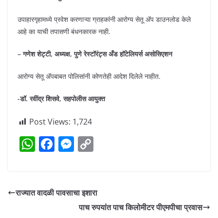
उपाहारगृहामध्ये प्रवेश करणाऱ्या ग्राहकांनी आरोग्य सेतू अ‍ॅप डाउनलोड केले
आहे का याची तपासणी बंधनकारक नाही.
– गणेश शेट्टी, अध्यक्ष, पुणे रेस्टॉरंट्स अँड हॉटेलियर्स असोसिएशन
आरोग्य सेतू अ‍ॅपबाबत पोलिसांनी कोणतेही आदेश दिलेले नाहीत.
-डॉ. रवींद्र शिसवे, सहपोलीस आयुक्त
Post Views:
1,724
W
F
M
C
h
a
e
o
at
c
ss
p
s
e
e
y
राज्यात वादळी पावसाचा इशारा
A
b
n
Li
पाच रुपयांत पाच किलोमीटर पीएमपीचा प्रवास