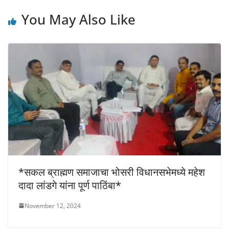
p
o
g
n
p
o
er
k
You May Also Like
k
*सकल ब्राह्मण समाजाचा भोसरी विधानसभेमध्ये महेश
दादा लांडगे यांना पूर्ण पाठिंबा*
November 12, 2024