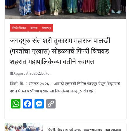
पिंपरी चिंचवड
बातम्या
महाराष्ट्र
जगद्गुरु संत श्री तुकाराम महाराज पालखी
(परतीचा प्रवास) सोहळ्याचे पिंपरी चिंचवड
शहरात महापालिकेच्या वतीने स्वागत
August 8, 2026
Editor
पिंपरी, दि. ८ ऑगस्ट २०२६ :- आषाढी एकादशी निमित्त पंढरपूर येथून विठुरायाचे
दर्शन घेऊन परतीच्या प्रवासाला निघालेल्या जगद्गुरु संत श्री
W
F
M
C
h
a
e
o
at
c
ss
p
पिंपरी-चिंचवडमध्ये कचरा व्यवस्थापनाचा नवा अध्याय