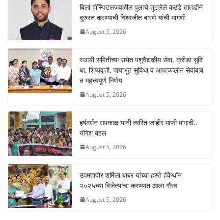
s
e
e
y
बिर्ला हॉस्पिटलजवळील पुलाचे तुटलेले कठडे तातडीने
दुरुस्त करण्याची विश्वजीत बारणे यांची मागणी
A
b
n
Li
August 5, 2026
p
o
g
n
p
o
er
k
स्थायी समितीच्या सभेत पशुवैद्यकीय सेवा, क्रीडा सुवि
k
धा, शिष्यवृत्ती, पायाभूत सुविधा व आपत्कालीन सेवांबाब
त महत्त्वपूर्ण निर्णय
August 5, 2026
हर्षवर्धन सपकाळ यांनी त्वरित जाहीर माफी मागावी..
योगेश बहल
August 5, 2026
उपमहापौर शर्मिला बाबर यांच्या हस्ते हॅकेथॉन
२०२५च्या विजेत्यांचा करण्यात आला गौरव
August 5, 2026