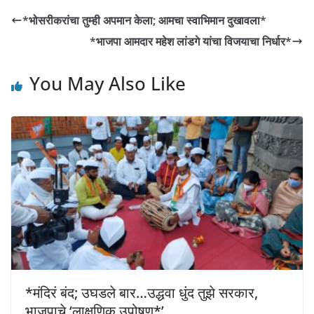
s
e
e
y
*भोसरीकरांचा तुम्ही अपमान केला; आमचा स्वाभिमान दुखावला*
A
b
n
Li
*भाजपा आमदार महेश लांडगे यांचा विजयाचा निर्धार*
p
o
g
n
p
o
er
k
You May Also Like
k
*मंदिरं बंद; उघडले बार…उद्धवा धुंद तुझे सरकार,
भाजपाचे ‘लाक्षणिक उपोषण*’