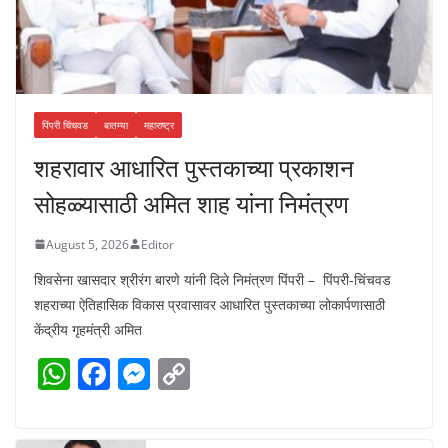
पिंपरी चिंचवड
बातम्या
महाराष्ट्र
शहरावार आधारित पुस्तकाच्या प्रकाशन
सोहळ्यासाठी अमित शाह यांना निमंत्रण
August 5, 2026
Editor
शिवसेना खासदार श्रीरंग बारणे यांनी दिले निमंत्रण पिंपरी – पिंपरी-चिंचवड
शहराच्या ऐतिहासिक विकास प्रवासावर आधारित पुस्तकाच्या लोकार्पणासाठी
केंद्रीय गृहमंत्री अमित
W
F
M
C
h
a
e
o
at
c
ss
p