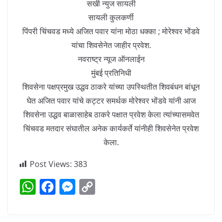
सखी न्युज सायली
सायली कुलकर्णी
पिंपरी चिंचवड मध्ये अजित पवार यांना मोठा धक्का ; मोरेश्वर भोंडवे
यांचा शिवसेनेत जाहीर प्रवेश.
नवराष्ट्र न्यूज ऑनलाईन
मुंबई प्रतिनिधी
शिवसेना पक्षप्रमुख उद्धव ठाकरे यांच्या उपस्थितीत शिवबंधन बांधून
घेत अजित पवार यांचे कट्टर समर्थक मोरेश्वर भोंडवे यांनी आज
शिवसेना उद्धव बाळासाहेब ठाकरे पक्षात प्रवेश केला त्यांच्यासमवेत
चिंचवड मतदार संघातील अनेक कार्यकर्ते यांनीही शिवसेनेत प्रवेश
केला.
Post Views:
383
W
F
M
C
h
a
e
o
at
c
ss
p