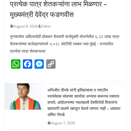
प्रत्येक पात्र शेतकऱ्यांना लाभ मिळणार –
मुख्यमंत्री देवेंद्र फडणवीस
August 8, 2026
Editor
पुण्यश्लोक अहिल्यादेवी होळकर शेतकरी कर्जमुक्ती योजनेतील ६.२२ लाख पात्र
शेतकऱ्यांच्या कर्जखात्यांमध्ये ५,०२८ कोटींची रक्कम जमा मुंबई : राज्यातील
प्रत्येक पात्र शेतकऱ्याला
W
F
M
C
h
a
e
o
at
c
ss
p
s
e
e
y
अभिजीत दीपके यांनी इतिहासाचा व राष्ट्रीय
स्वयंसेवक संघाच्या कार्याचा अभ्यास करूनच वक्तव्य
A
b
n
Li
करावे; आंदोलनाच्या नावाखाली देशविरोधी विचारांना
p
o
g
n
खतपाणी घालणे खपवून घेतले जाणार नाही – आमदार
अमित गोरखे
p
o
er
k
August 7, 2026
k