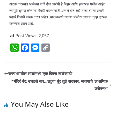
अटक करण्यात आलेल्या पैकी दोन आरोपी हे बिहार आणि झारखंड येथील आहेत
त्यामुळे ड्रग्स कोणाला विक्री करण्यासाठी आणले होते का? याचा तपास अमली
पदार्थ विरोधी पथक करत आहेत. याप्रकरणी चाकण पोलीस ठाण्यात गुन्हा दाखल
करण्यात आला आहे.
Post Views:
2,057
W
F
M
C
h
a
e
o
at
c
ss
p
s
e
e
y
राज्यभरातील शाळांमध्ये ‘एक दिवस शाळेसाठी’
A
b
n
Li
*मंदिरं बंद; उघडले बार…उद्धवा धुंद तुझे सरकार, भाजपाचे ‘लाक्षणिक
p
o
g
n
उपोषण*’
p
o
er
k
You May Also Like
k