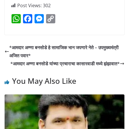
Post Views:
302
W
F
M
C
h
a
e
o
at
c
ss
p
s
e
e
y
*आमदार अण्णा बनसोडे हे सामाजिक भान जपणारे नेते – उपमुख्यमंत्री
A
b
n
Li
अजित पवार*
p
o
g
n
*आमदार अण्णा बनसोडे यांच्या प्रचाराचा कासारवाडी मध्ये झंझावात*
p
o
er
k
You May Also Like
k