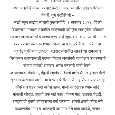
आ. अण्णा बनसोडे यांची घोषणा
अण्णा बनसोडे यांच्या प्रचार फेरीला कासारवाडीत उदंड प्रतिसाद
पिंपरी, पुणे प्रतिनिधी –
सखी न्यूज लाईव्ह सायली कुलकर्णीदि. ८ नोव्हेंबर २०२४) पिंपरी
विधानसभा मतदार संघातील राष्ट्रवादी काँग्रेस महायुतीचे उमेदवार
आमदार अण्णा बनसोडे यांच्या प्रचारार्थ शुक्रवारी कासारवाडी भागात
भव्य प्रचार फेरी काढण्यात आली. या प्रचारफेरीस नागरिकांचा
प्रचंड प्रतिसाद लाभला. मतदार संघातील लोकांच्या समस्यांचे
निराकरण करण्यासाठी प्रभाग निहाय जनसंपर्क कार्यालय उभारण्याची
घोषणा यावेळी आमदार अण्णा बनसोडे यांनी केली.
कासारवाडी येथील सूर्यमुखी महादेव मंदिराचे दर्शन घेऊन प्रचार फेरी
सुरुवात करण्यात आली. या प्रचार फेरीत माजी महापौर व राष्ट्रवादी
काँग्रेसचे शहराध्यक्ष योगेश बहल, माजी नगरसेवक श्याम लांडे,
माऊली थोरात, स्वाती उर्फ माई काटे, किरण मोटे, उल्हास शेट्टी,
राष्ट्रवादी युवती काँग्रेसच्या वर्षा जगताप, आरपीआयचे ज्येष्ठ नेते
बाळासाहेब भागवत, कष्टकरी कामगार नेते बाबा कांबळे, संजय