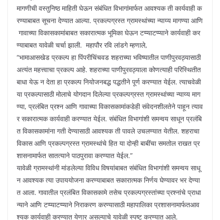
मागणीची वस्तुनिष्ठ माहिती घेऊन संबंधित विभागांमार्फत आवश्यक ती कार्यवाही क
रण्याबाबत सूचना देण्यात आल्या. प्रकल्पग्रस्त ग्रामस्थांच्या न्याय्य मागण्या आणि
गावाच्या विकासकामांबाबत सकारात्मक भूमिका घेऊन टप्प्याटप्प्याने कार्यवाही कर
ण्याबाबत यावेळी चर्चा झाली. महापौर रवि लांडगे म्हणाले,
“भामाआसखेड प्रकल्प हा पिंपरीचिंचवड शहराच्या भविष्यातील पाणीपुरवठ्यासाठी
अत्यंत महत्त्वाचा प्रकल्प आहे. शहराच्या पाणीपुरवठ्याला कोणत्याही परिस्थितीत
बाधा येऊ न देता हा प्रकल्प नियोजनबद्ध पद्धतीने पूर्ण करण्यात येईल. त्याचवेळी
या प्रकल्पासाठी मोलाचे योगदान दिलेल्या प्रकल्पग्रस्त ग्रामस्थांच्या न्याय्य माग
ण्या, प्रलंबित प्रश्न आणि गावाच्या विकासकामांकडेही संवेदनशीलतेने पाहून त्याव
र सकारात्मक कार्यवाही करण्यात येईल. संबंधित विभागांशी समन्वय साधून प्रलंबि
त विकासकामांना गती देण्यासाठी आवश्यक ती पावले उचलण्यात येतील. शहराचा
विकास आणि प्रकल्पग्रस्त ग्रामस्थांचे हित या दोन्ही बाबींचा समतोल राखत प्र
शासनामार्फत सातत्याने पाठपुरावा करण्यात येईल.”
यावेळी ग्रामस्थांनी मांडलेल्या विविध विषयांबाबत संबंधित विभागांशी समन्वय साधू
न आवश्यक त्या उपाययोजना करण्याबाबत सकारात्मक निर्णय घेण्यावर भर देण्या
त आला. गावातील प्रलंबित विकासकामे तसेच प्रकल्पग्रस्तांच्या प्रश्नांचे प्राधा
न्याने आणि टप्प्याटप्प्याने निराकरण करण्यासाठी महापालिका प्रशासनामार्फतआव
श्यक कार्यवाही करण्यात येणार असल्याचे यावेळी स्पष्ट करण्यात आले.