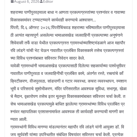
August 6, 2026
Editor
शहराच्या पाणीपुरवठ्याला बाधा न आणता प्रकल्पग्रस्तांच्या प्रश्नांवर व गावाच्या
विकासकामांवर टप्प्याटप्प्याने कार्यवाही करण्याचे आश्वासन…
पिंपरी, दि.६ ऑगस्ट २०२६:पिंपरीचिंचवड शहराच्या भविष्यातील पाणीपुरवठ्यासा
ठी अत्यंत महत्त्वपूर्ण असलेल्या भामाआसखेड जलवाहिनी प्रकल्पाच्या अनुषंगाने
शिवेवाकी तर्फे वाडा येथील प्रकल्पग्रस्त ग्रामस्थांच्याशिष्टमंडळाने आज महापौर
रवि लांडगे यांची भेट घेऊन गावातील प्रलंबित विकासकामे तसेच प्रकल्पग्रस्तां
च्या विविध प्रश्नांबाबत सविस्तर निवेदन सादर केले.
यावेळी ग्रामस्थांनी भामाआसखेड प्रकल्पासाठी दिलेल्या सहकार्याच्या पार्श्वभूमीवर
गावातील पाणीपुरवठा व जलवाहिनीची प्रलंबित कामे, अंतर्गत रस्ते, रस्त्यांचे काँ
क्रिटीकरण, वीजपुरवठा, सांडपाणी व गटार व्यवस्था, कचरा व्यवस्थापन, स्मशान
भूमी व परिसराचे सुशोभीकरण, मंदिर परिसरातील आवश्यक सुविधा, सभागृह, खेळा
चे मैदान, वृक्षारोपण तसेच इतर मूलभूत विकासकामांबाबत सविस्तर चर्चा केली. त
सेच भामाआसखेड प्रकल्पामुळे बाधित झालेल्या ग्रामस्थांच्या विविध प्रलंबित प्र
श्नांवर महापालिका प्रशासनामार्फत आवश्यक ती कार्यवाही करण्याची मागणी कर
ण्यात आली.
ग्रामस्थांनी विविध मागण्या मांडल्यानंतर महापौर रवि लांडगे यांनी आयुक्त डॉ. वि
जय सूर्यवंशी यांच्या उपस्थितीत संबंधित विषयांवर सविस्तर चर्चा केली. प्रत्येक