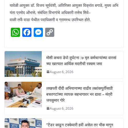
यावेळी आयुक्त डॉ. विजय सूर्यवंशी, अतिरिक्त आयुक्त विक्रांत बगाडे, मुख्य अभि
यंता प्रमोद ओंभासे, संबंधित विभागांचे अधिकारी तसेच शिवे–
वाकी तर्फे वाडा येथील पदाधिकारी व ग्रामस्थ उपस्थित होते.
W
F
M
C
h
a
e
o
at
c
ss
p
s
e
e
y
मोशी कचरा डेपो दुर्घटना :७ मृत कर्मचाऱ्यांच्या वारसां
च्या खात्यात आर्थिक मदतीची रक्कम जमा
A
b
n
Li
August 6, 2026
p
o
g
n
p
o
er
k
लखपती दीदी अभियानाच्या वाढीव लक्षांकपूर्तीसाठी
k
बचतगटांच्या व्यापक सहभागावर भर द्यावा – मंत्री
जयकुमार गोरे
August 6, 2026
“टेंडर काढून टक्केवारी हवी असेल तर भीक मागून