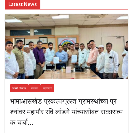
Latest News
पिंपरी चिंचवड
बातम्या
महाराष्ट्र
भामाआसखेड प्रकल्पग्रस्त ग्रामस्थांच्या प्र
श्नांवर महापौर रवि लांडगे यांच्यासोबत सकारात्म
क चर्चा…