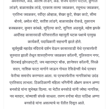
अवसरमल, ॲड. आतिष लांडगे, ॲड. संजय दातीर पाटील, कुणाल
लांडगे, बाळासाहेब लांडे, प्रकाश तात्या जवळकर, रघुनाथ जवळकर,
प्रतिभा जवळकर, रवींद्र ओव्हाळ, शेखर कुटे, शेखर काटे, सीमा
बोरसे, अमोल मोटे, सतीश लांडगे, बाळासाहेब रोकडे, तुकाराम
बजबळकर, कुमार कांबळे, सुप्रिया काटे, सुनिता अडसुळे, महेश झपके
आदींसह कासारवाडी परिसरातील महायुती घटक पक्षाचे प्रमुख
कार्यकर्ते, पदाधिकारी सहभागी झाले होते.
सूर्यमुखी महादेव मंदिराचे दर्शन घेऊन कासारवाडी येथे प्रचारफेरी
सुरुवात झाली तेथून शास्त्रीनगर जवळकर कॉलनी, गुलिस्तान नगर,
हिराबाई झोपडपट्टी, जय महाराष्ट्र चौक, ज्ञानेश्वर कॉलनी, पिंपळे
सदन, नाशिक फाटा मार्गाने जाऊन गोयल रेसिडेन्सी येथे प्रचार
फेरीचा समारोप करण्यात आला. या प्रचारफेरीस नागरिकांचा उदंड
प्रतिसाद लाभला. ठिकठिकाणी महिला भगिनींनी औक्षण करून अण्णा
बनसोडे यांना शुभेच्छा दिल्या. या भेटीत बनसोडे यांनी ज्येष्ठ नागरिक,
नव मतदार, यांच्याशी संपर्क साधला. तरुण वर्गाचा मोठा पाठिंबा अण्णा
बनसोडे यांना असल्याचे या रॅलीत दिसून आले.